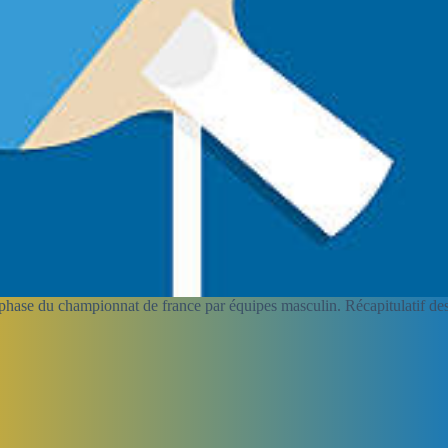
phase du championnat de france par équipes masculin. Récapitulatif des 