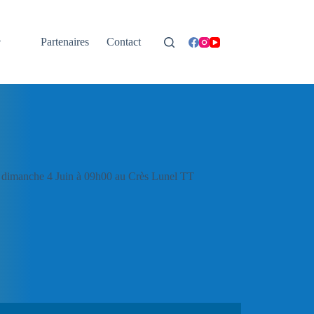
Partenaires
Contact
 le dimanche 4 Juin à 09h00 au Crès Lunel TT