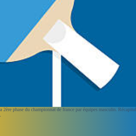
 la 2ère phase du championnat de france par équipes masculin. Récapitu
…