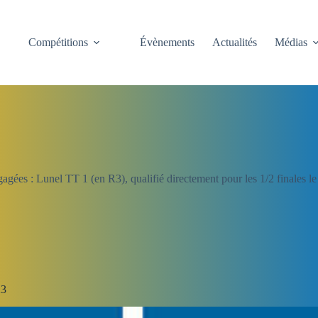
Compétitions
Évènements
Actualités
Médias
ngagées : Lunel TT 1 (en R3), qualifié directement pour les 1/2 finales
23