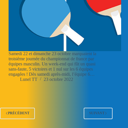
Samedi 22 et dimanche 23 octobre marquaient la
troisième journée du championnat de france par
équipes masculin. Un week-end qui fût un quasi
sans-faute, 5 victoires et 1 nul sur les 6 équipes
engagées ! Dès samedi après-midi, l’équipe 6…
Lunel TT
23 octobre 2022
PRÉCÉDENT
SUIVANT