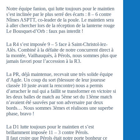
Notre équipe fanion, qui lutte toujours pour le maintien
s’est inclinée par le plus serré des écarts : 8 – 6 contre
Nîmes ASPTT, co-leader de la poule. Le maintien sera
à aller chercher lors de la réception de la lanterne rouge
Le Bousquet-d’Orb : faux pas interdit !
La R4 s’est imposée 9 – 5 face à Saint-Christol-lez-
Alès. Combiné à la défaite de notre concurrent direct à
la montée, Vailhauquès, à Pérols, nous sommes plus que
jamais favori pour l’accession à la R3.
La PR, déjà maintenue, recevait une très solide équipe
d’Agde. Un coup du sort (blessure de leur joueuse
classée 10 juste avant la rencontre) nous a permis
d’arracher le nul qui a faillit se transformer en victoire si
les deux balles de match au 5ème set du 13ème match
n’avaient été sauvées par son adversaire par deux
bords… Nous sommes 3èmes et réalisons une superbe
phase, bravo !
La D1 lutte toujours pour le maintien et s’est
brillamment imposée 11 – 3 contre Pérols.
Il faut croire que Pérols était notre porte bonheur ce