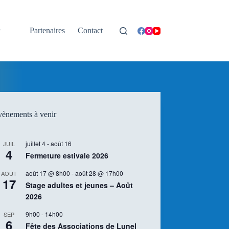
Partenaires
Contact
ènements à venir
juillet 4
-
août 16
JUIL
4
Fermeture estivale 2026
août 17 @ 8h00
-
août 28 @ 17h00
AOÛT
17
Stage adultes et jeunes – Août
2026
9h00
-
14h00
SEP
6
Fête des Associations de Lunel