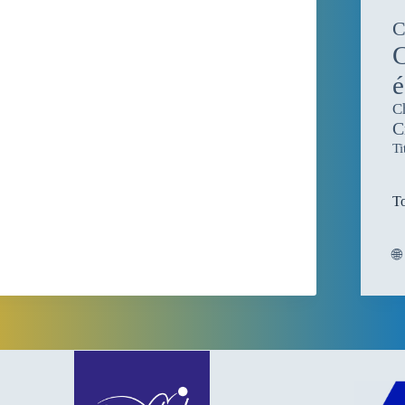
C
C
é
C
C
Ti
To
🌐