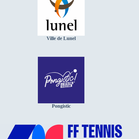
Ville de Lunel
Pongistic