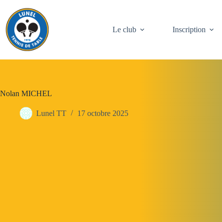
Passer
au
contenu
Le club
Inscription
Nolan MICHEL
Lunel TT
17 octobre 2025