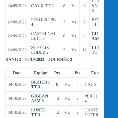
LE CRES
24/09/2023
CAUX TT 2
8
Vs.
6
SALAISO
8
PEROLS PPC
BEZIERS
24/09/2023
7
Vs.
7
4
TT 3
CASTELNAU
GIGEAN
24/09/2023
6
Vs.
8
LLTT 6
ASM 8
ST FELIX
LUNEL
24/09/2023
2
Vs.
12
LODEZ 2
TT 3
RANG 2 – 08/10/2023 – JOURNÉE 2
Date
Equipe
Pts
Pts
Equipe
BEZIERS
08/10/2023
9
Vs.
5
CAUX TT 2
TT 3
GIGEAN
PEROLS PPC
08/10/2023
12
Vs.
2
ASM 8
4
LUNEL
CASTELNAU
08/10/2023
12
Vs.
2
TT 3
LLTT 6