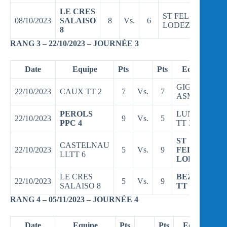
LE CRES
ST FELIX
08/10/2023
SALAISO
8
Vs.
6
LODEZ 2
8
RANG 3 – 22/10/2023 – JOURNÉE 3
Date
Equipe
Pts
Pts
Equipe
GIGEAN
22/10/2023
CAUX TT 2
7
Vs.
7
ASM 8
PEROLS
LUNEL
22/10/2023
9
Vs.
5
PPC 4
TT 3
ST
CASTELNAU
22/10/2023
5
Vs.
9
FELIX
LLTT 6
LODEZ 2
LE CRES
BEZIERS
22/10/2023
5
Vs.
9
SALAISO 8
TT 3
RANG 4 – 05/11/2023 – JOURNÉE 4
Date
Equipe
Pts
Pts
Equipe