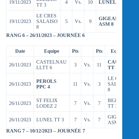
19/11/2023
4
Vs.
10
LUNEL TT 3
TT 3
LE CRES
GIGEAN
19/11/2023
SALAISO
5
Vs.
9
ASM 8
8
RANG 6 – 26/11/2023 – JOURNÉE 6
Date
Equipe
Pts
Pts
Equipe
CASTELNAU
CAUX
26/11/2023
3
Vs.
11
LLTT 6
TT 2
LE CRES
PEROLS
26/11/2023
11
Vs.
3
SALAISO
PPC 4
8
ST FELIX
BEZIERS
26/11/2023
7
Vs.
7
LODEZ 2
TT 3
GIGEAN
26/11/2023
LUNEL TT 3
7
Vs.
7
ASM 8
RANG 7 – 10/12/2023 – JOURNÉE 7