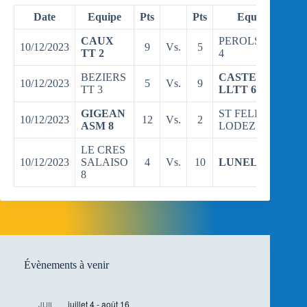
Date
Equipe
Pts
Pts
Equipe
CAUX
PEROLS PPC
10/12/2023
9
Vs.
5
TT 2
4
BEZIERS
CASTELNAU
10/12/2023
5
Vs.
9
TT 3
LLTT 6
GIGEAN
ST FELIX
10/12/2023
12
Vs.
2
ASM 8
LODEZ 2
LE CRES
10/12/2023
SALAISO
4
Vs.
10
LUNEL TT 3
8
Évènements à venir
juillet 4
-
août 16
JUIL