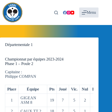
Passer
au
contenu
Menu
Départementale 1
Championnat par équipes 2023-2024
Phase 1 – Poule 2
Capitaine :
Philippe COMPAN
Place
Équipe
Pts
Joué
Vic.
Nul
Déf.
FF/P
GIGEAN
1
19
7
5
2
0
0/0
ASM 8
2
CAUX TT 2
18
7
5
1
1
0/0