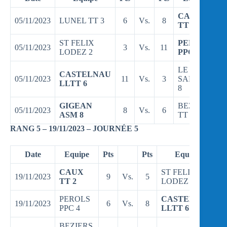
CAUX
05/11/2023
LUNEL TT 3
6
Vs.
8
TT 2
ST FELIX
PEROLS
05/11/2023
3
Vs.
11
LODEZ 2
PPC 4
LE CRES
CASTELNAU
05/11/2023
11
Vs.
3
SALAISO
LLTT 6
8
GIGEAN
BEZIERS
05/11/2023
8
Vs.
6
ASM 8
TT 3
RANG 5 – 19/11/2023 – JOURNÉE 5
Date
Equipe
Pts
Pts
Equipe
CAUX
ST FELIX
19/11/2023
9
Vs.
5
TT 2
LODEZ 2
PEROLS
CASTELNAU
19/11/2023
6
Vs.
8
PPC 4
LLTT 6
BEZIERS