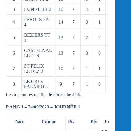
3
LUNEL TT 3
16
7
4
1
2
0/0
PEROLS PPC
4
14
7
3
1
3
0/0
4
BEZIERS TT
5
13
7
2
2
3
0/0
3
CASTELNAU
6
13
7
3
0
4
0/0
LLTT 6
ST FELIX
7
10
7
1
1
5
0/0
LODEZ 2
LE CRES
8
9
7
1
0
6
0/0
SALAISO 8
Les rencontres ont lieu le dimanche à 9h.
RANG 1 – 24/09/2023 – JOURNÉE 1
Date
Equipe
Pts
Pts
Equipe