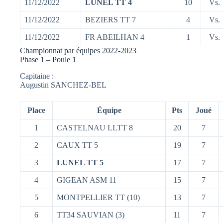
11/12/2022
LUNEL TT 4
10
Vs.
11/12/2022
BEZIERS TT 7
4
Vs.
11/12/2022
FR ABEILHAN 4
1
Vs.
Championnat par équipes 2022-2023
Phase 1 – Poule 1
Capitaine :
Augustin SANCHEZ-BEL
Place
Équipe
Pts
Joué
1
CASTELNAU LLTT 8
20
7
2
CAUX TT 5
19
7
3
LUNEL TT 5
17
7
4
GIGEAN ASM 11
15
7
5
MONTPELLIER TT (10)
13
7
6
TT34 SAUVIAN (3)
11
7