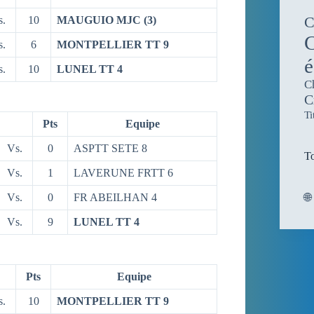
C
s.
10
MAUGUIO MJC (3)
C
s.
6
MONTPELLIER TT 9
é
s.
10
LUNEL TT 4
C
C
Ti
Pts
Equipe
Vs.
0
ASPTT SETE 8
To
Vs.
1
LAVERUNE FRTT 6
Vs.
0
FR ABEILHAN 4
🌐
Vs.
9
LUNEL TT 4
Pts
Equipe
s.
10
MONTPELLIER TT 9