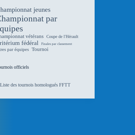
hampionnat jeunes
hampionnat par
quipes
hampionnat vétérans
Coupe de l'Hérault
ritérium fédéral
Finales par classement
Tournoi
tres par équipes
urnois officiels
Liste des tournois homologués FFTT