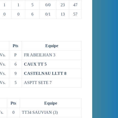
1
1
5
0/0
23
47
0
0
6
0/1
13
57
Pts
Equipe
Vs.
P
FR ABEILHAN 3
Vs.
6
CAUX TT 5
Vs.
9
CASTELNAU LLTT 8
Vs.
5
ASPTT SETE 7
Pts
Equipe
s.
0
TT34 SAUVIAN (3)