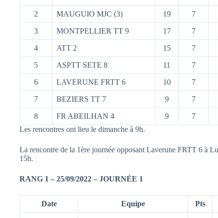
2
MAUGUIO MJC (3)
19
7
3
MONTPELLIER TT 9
17
7
4
ATT 2
15
7
5
ASPTT SETE 8
11
7
6
LAVERUNE FRTT 6
10
7
7
BEZIERS TT 7
9
7
8
FR ABEILHAN 4
9
7
Les rencontres ont lieu le dimanche à 9h.
La rencontre de la 1ère journée opposant Laverune FRTT 6 à Lu
15h.
RANG 1 – 25/09/2022 – JOURNÉE 1
Date
Equipe
Pts