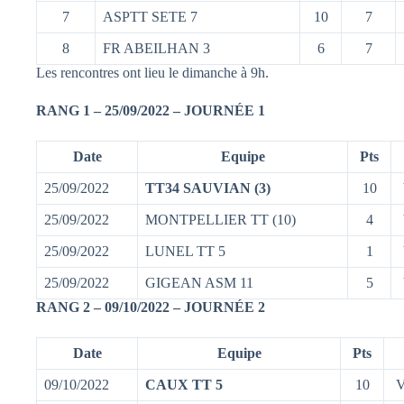
7
ASPTT SETE 7
10
7
8
FR ABEILHAN 3
6
7
Les rencontres ont lieu le dimanche à 9h.
RANG 1 – 25/09/2022 – JOURNÉE 1
Date
Equipe
Pts
25/09/2022
TT34 SAUVIAN (3)
10
25/09/2022
MONTPELLIER TT (10)
4
25/09/2022
LUNEL TT 5
1
25/09/2022
GIGEAN ASM 11
5
RANG 2 – 09/10/2022 – JOURNÉE 2
Date
Equipe
Pts
09/10/2022
CAUX TT 5
10
V