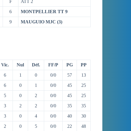
F
ATT 2
6
MONTPELLIER TT 9
9
MAUGUIO MJC (3)
Vic.
Nul
Déf.
FF/P
PG
PP
6
1
0
0/0
57
13
6
0
1
0/0
45
25
5
0
2
0/0
45
25
3
2
2
0/0
35
35
3
0
4
0/0
40
30
2
0
5
0/0
22
48