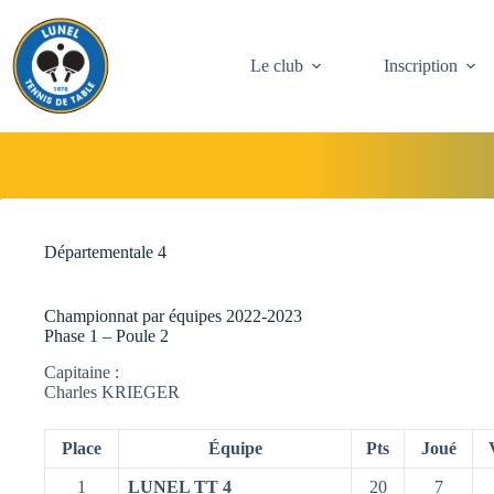
Passer
au
contenu
Le club
Inscription
Départementale 4
Championnat par équipes 2022-2023
Phase 1 – Poule 2
Capitaine :
Charles KRIEGER
Place
Équipe
Pts
Joué
1
LUNEL TT 4
20
7