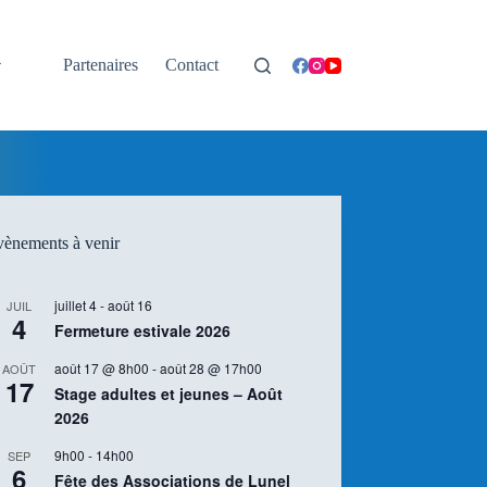
Partenaires
Contact
ènements à venir
juillet 4
-
août 16
JUIL
4
Fermeture estivale 2026
août 17 @ 8h00
-
août 28 @ 17h00
AOÛT
17
Stage adultes et jeunes – Août
2026
9h00
-
14h00
SEP
6
Fête des Associations de Lunel