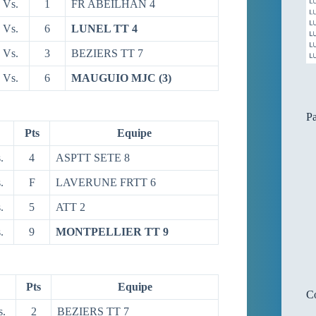
Vs.
1
FR ABEILHAN 4
Vs.
6
LUNEL TT 4
Vs.
3
BEZIERS TT 7
Vs.
6
MAUGUIO MJC (3)
P
Pts
Equipe
.
4
ASPTT SETE 8
.
F
LAVERUNE FRTT 6
.
5
ATT 2
.
9
MONTPELLIER TT 9
Pts
Equipe
Co
s.
2
BEZIERS TT 7