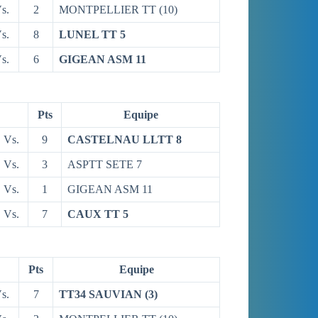
s.
2
MONTPELLIER TT (10)
s.
8
LUNEL TT 5
s.
6
GIGEAN ASM 11
Pts
Equipe
Vs.
9
CASTELNAU LLTT 8
Vs.
3
ASPTT SETE 7
Vs.
1
GIGEAN ASM 11
Vs.
7
CAUX TT 5
Pts
Equipe
s.
7
TT34 SAUVIAN (3)