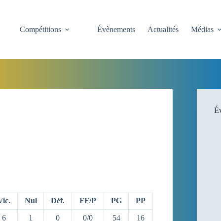
Compétitions
Évènements
Actualités
Médias
Év
Vic.
Nul
Déf.
FF/P
PG
PP
6
1
0
0/0
54
16